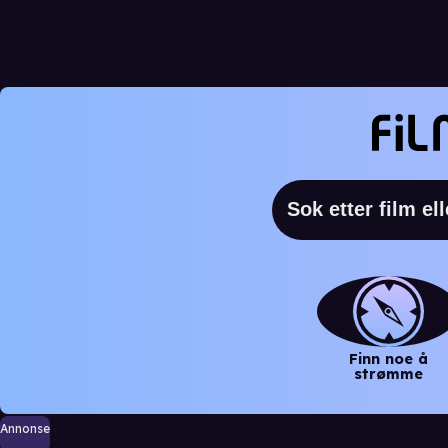
Finn noe å
strømme
Annonse