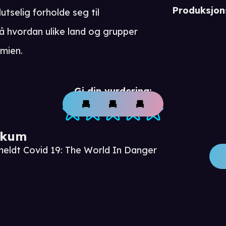
Produksjon
tselig forholde seg til
å hvordan ulike land og grupper
mien.
Gi din vurdering:
ikum
meldt Covid 19: The World In Danger