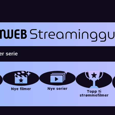
Nye serier
Nye filmer
Topp ti
strømmefilmer