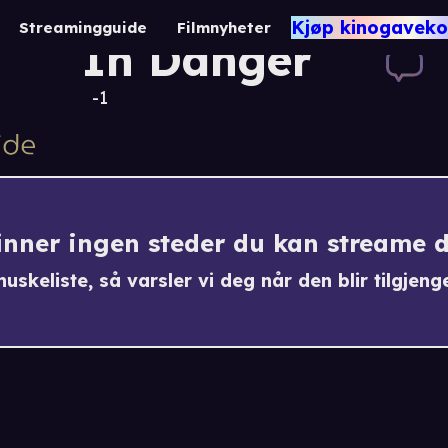
Covid 19: The W
Kjøp kinogaveko
Streamingguide
Filmnyheter
In Danger
-1
finner ingen steder du kan streame 
uskeliste, så varsler vi deg når den blir tilgjenge