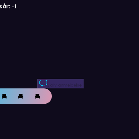
sår
:
-1
Skriv anmeldelse