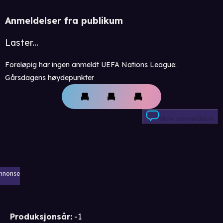
Anmeldelser fra publikum
Laster...
Foreløpig har ingen anmeldt UEFA Nations League:
Gårsdagens høydepunkter
Skriv anmeldelse
nnonse
Produksjonsår
:
-1