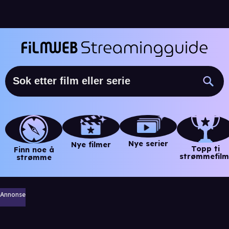
Nye serier
Nye filmer
Topp ti
Finn noe å
strømmefilm
strømme
Annonse