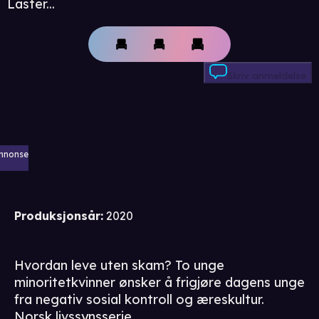
Laster...
Skriv anmeldelse
nnonse
Produksjonsår
:
2020
Hvordan leve uten skam? To unge
minoritetkvinner ønsker å frigjøre dagens unge
fra negativ sosial kontroll og æreskultur.
Norsk livssynsserie.