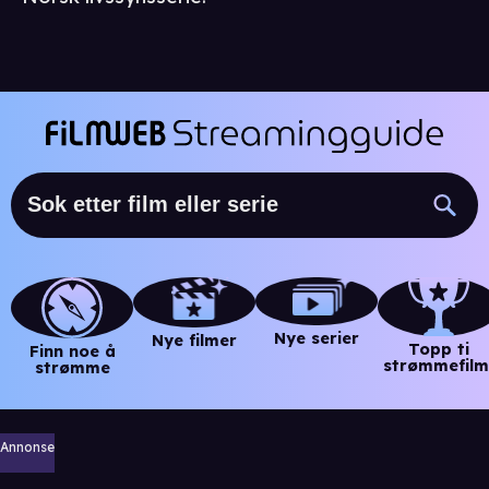
Nye serier
Nye filmer
Topp ti
Finn noe å
strømmefilm
strømme
Annonse