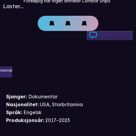
Foreløpig har ingen anmeldt Combat Ships
Laster...
Skriv anmeldelse
nnonse
Sjanger
:
Dokumentar
Nasjonalitet
:
USA, Storbritannia
Språk
:
Engelsk
Produksjonsår
:
2017–2023