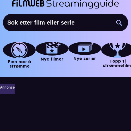
Nye serier
Nye filmer
Topp ti
Finn noe å
strømmefilm
strømme
Annonse