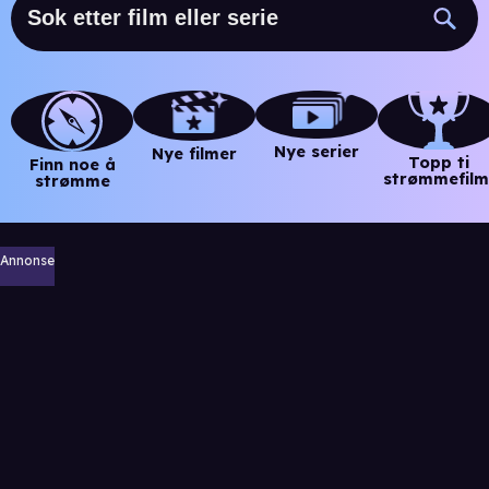
Nye serier
Nye filmer
Topp ti
Finn noe å
strømmefilm
strømme
Annonse