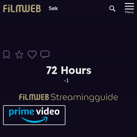
Meny
72 Hours
-1