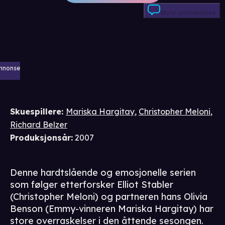
Skriv anmeldelse
nnonse
Skuespillere
:
Mariska Hargitay
,
Christopher Meloni
,
Richard Belzer
Produksjonsår
:
2007
Denne hardtslående og emosjonelle serien
som følger etterforsker Elliot Stabler
(Christopher Meloni) og partneren hans Olivia
Benson (Emmy-vinneren Mariska Hargitay) har
store overraskelser i den åttende sesongen.