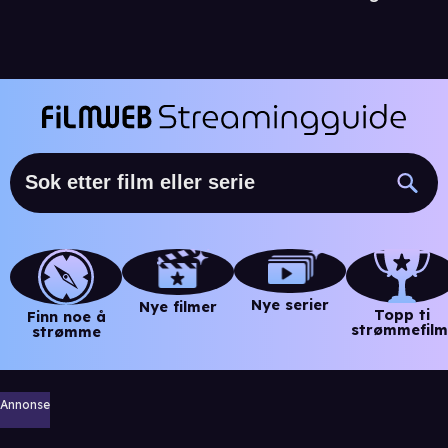
Nye serier
Nye filmer
Topp ti
Finn noe å
strømmefilm
strømme
Annonse