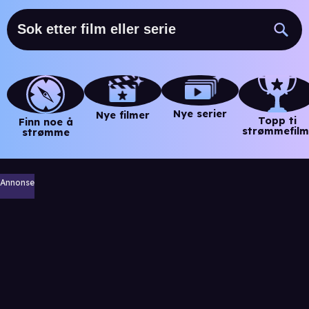
Nye serier
Nye filmer
Topp ti
Finn noe å
strømmefilm
strømme
Annonse