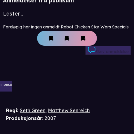
Anmeldelser fra publikum
Laster...
Foreløpig har ingen anmeldt Robot Chicken Star Wars Specials
Skriv anmeldelse
nnonse
Regi
:
Seth Green
,
Matthew Senreich
Produksjonsår
:
2007