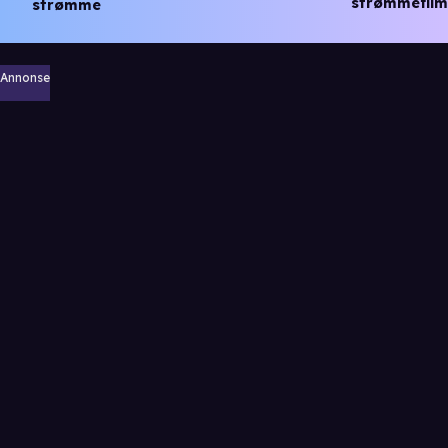
strømmefilm
strømme
Annonse