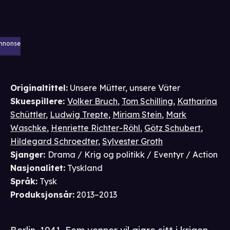
nnonse
Originaltittel:
Unsere Mütter, unsere Väter
Skuespillere
:
Volker Bruch
,
Tom Schilling
,
Katharina
Schüttler
,
Ludwig Trepte
,
Miriam Stein
,
Mark
Waschke
,
Henriette Richter-Röhl
,
Götz Schubert
,
Hildegard Schroedter
,
Sylvester Groth
Sjanger
:
Drama / Krig og politikk / Eventyr / Action
Nasjonalitet
:
Tyskland
Språk
:
Tysk
Produksjonsår
:
2013–2013