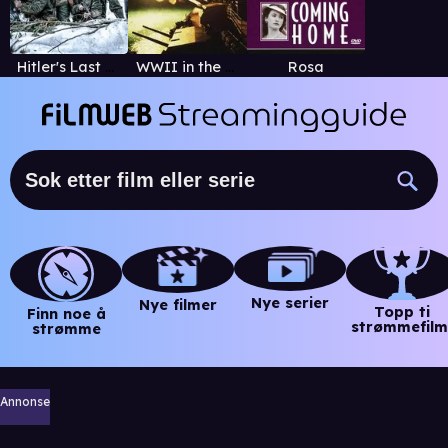
Hitler's Last Stand
WWII in the Pacific
Rosa
Nye serier
Nye filmer
Topp ti
Finn noe å
strømmefilm
strømme
Annonse