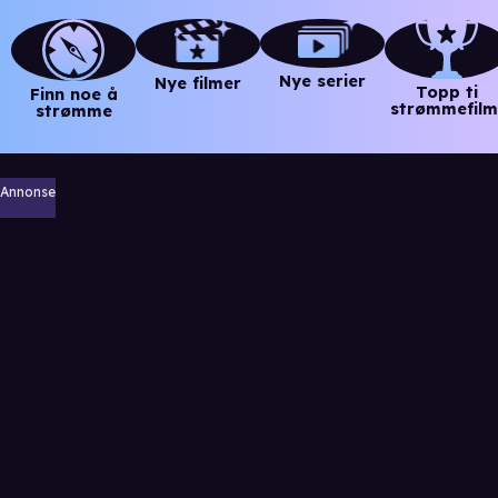
Nye serier
Nye filmer
Topp ti
Finn noe å
strømmefilm
strømme
Annonse