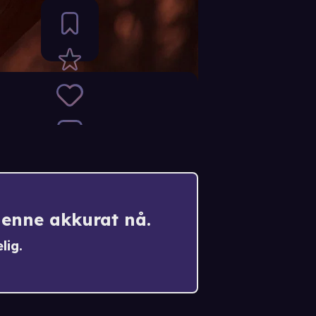
denne akkurat nå.
lig.