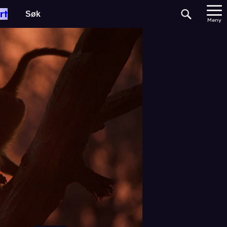
rt
Meny