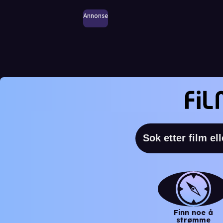
Annonse
Finn noe å
strømme