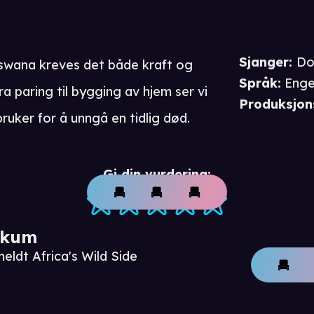
Sjanger
:
Do
tswana kreves det både kraft og
Språk
:
Enge
a paring til bygging av hjem ser vi
Produksjon
uker for å unngå en tidlig død.
Gi din vurdering:
ikum
eldt Africa's Wild Side