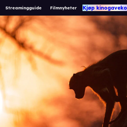
Kjøp kinogaveko
Streamingguide
Filmnyheter