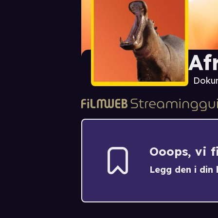
Af
Doku
Ooops, vi 
Legg den i din h