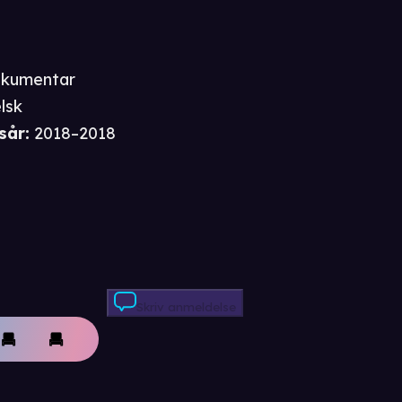
kumentar
lsk
sår
:
2018–2018
Skriv anmeldelse