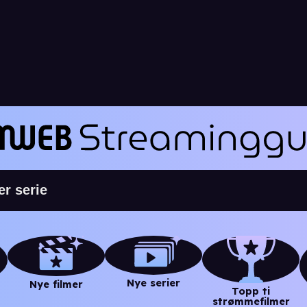
Nye serier
Nye filmer
Topp ti
strømmefilmer