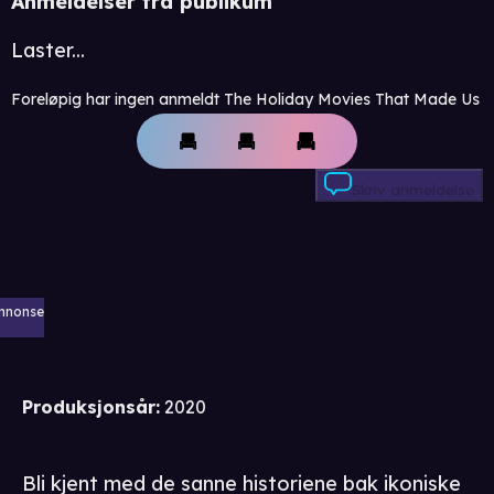
Anmeldelser fra publikum
Laster...
Foreløpig har ingen anmeldt The Holiday Movies That Made Us
Skriv anmeldelse
nnonse
Produksjonsår
:
2020
Bli kjent med de sanne historiene bak ikoniske