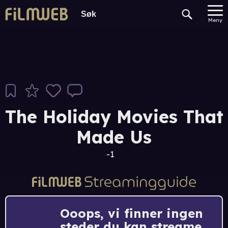
Meny
The Holiday Movies That
Made Us
-1
Ooops, vi finner ingen
steder du kan streame