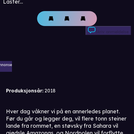
Laster...
Skriv anmeldelse
nnonse
Produksjonsår
:
2018
Hver dag våkner vi på en annerledes planet.
Før du går og legger deg, vil flere tonn steiner
lande fra rommet, en støvsky fra Sahara vil
gjødsle Amazonas, og Nordpolen vil forflytte