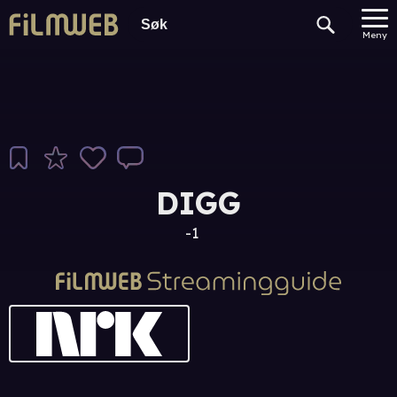
Meny
DIGG
-1