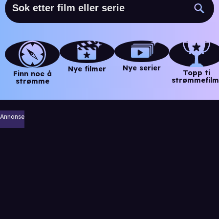
Nye serier
Nye filmer
Topp ti
Finn noe å
strømmefilm
strømme
Annonse