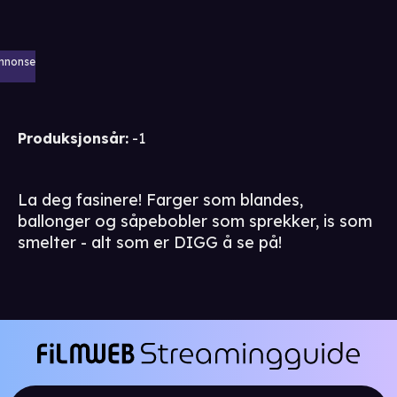
nnonse
Produksjonsår
:
-1
La deg fasinere! Farger som blandes,
ballonger og såpebobler som sprekker, is som
smelter - alt som er DIGG å se på!