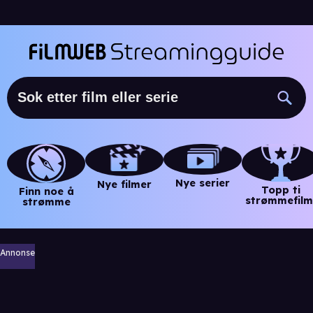
Nye serier
Nye filmer
Topp ti
Finn noe å
strømmefilm
strømme
Annonse