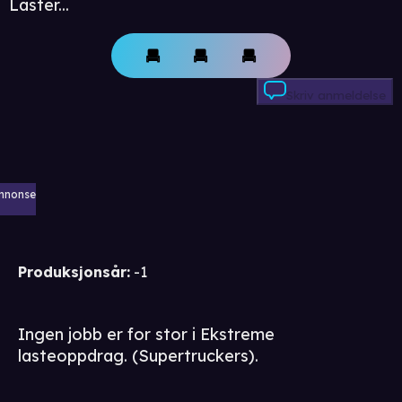
Laster...
Skriv anmeldelse
nnonse
Produksjonsår
:
-1
Ingen jobb er for stor i Ekstreme
lasteoppdrag. (Supertruckers).