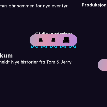
Produksjon
mus går sammen for nye eventyr
Gi din vurdering:
ikum
eldt Nye historier fra Tom & Jerry