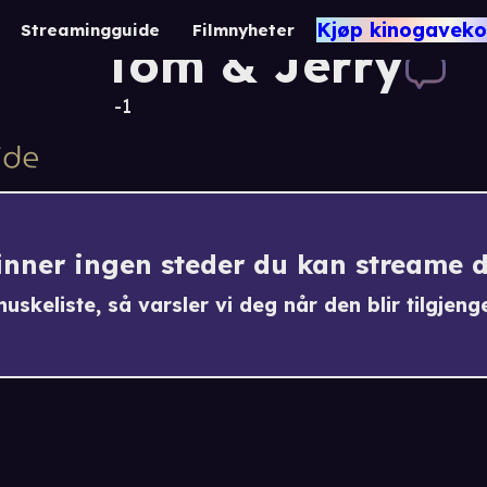
Nye historier fr
Kjøp kinogaveko
Streamingguide
Filmnyheter
Tom & Jerry
-1
finner ingen steder du kan streame 
uskeliste, så varsler vi deg når den blir tilgjenge