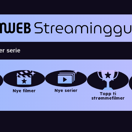
Nye serier
Nye filmer
Topp ti
strømmefilmer