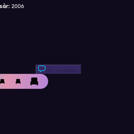
sår
:
2006
Skriv anmeldelse