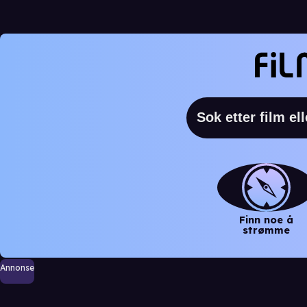
Finn noe å
strømme
Annonse