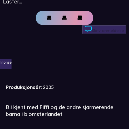
Laster...
Skriv anmeldelse
nnonse
Produksjonsår
:
2005
Bli kjent med Fiffi og de andre sjarmerende
barna i blomsterlandet.