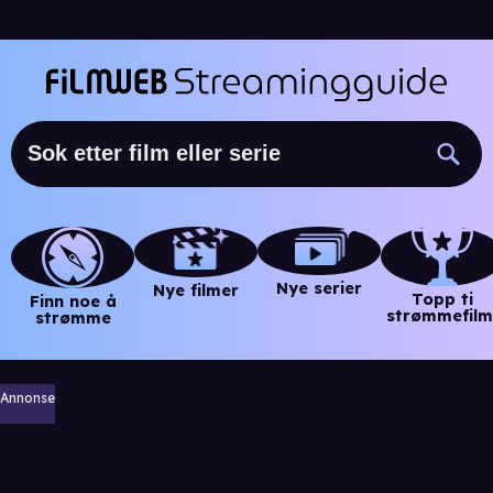
Nye serier
Nye filmer
Topp ti
Finn noe å
strømmefilm
strømme
Annonse