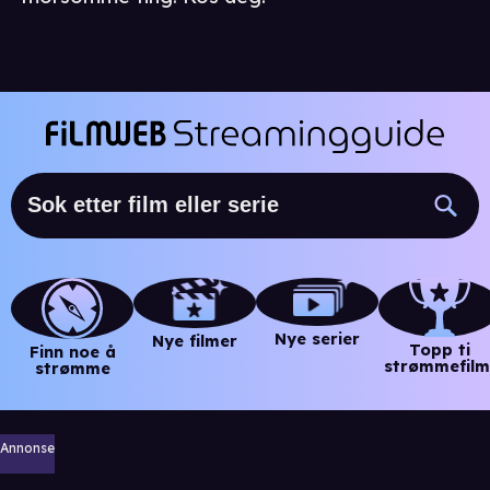
Nye serier
Nye filmer
Topp ti
Finn noe å
strømmefilm
strømme
Annonse