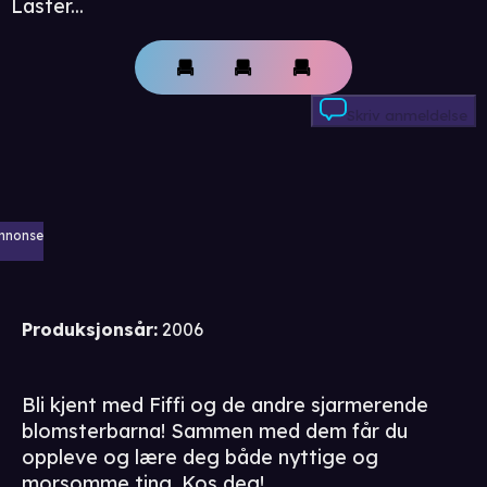
Laster...
Skriv anmeldelse
nnonse
Produksjonsår
:
2006
Bli kjent med Fiffi og de andre sjarmerende
blomsterbarna! Sammen med dem får du
oppleve og lære deg både nyttige og
morsomme ting. Kos deg!