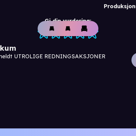
Produksjon
Gi din vurdering:
ikum
 anmeldt UTROLIGE REDNINGSAKSJONER