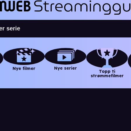
Nye serier
Nye filmer
Topp ti
strømmefilmer