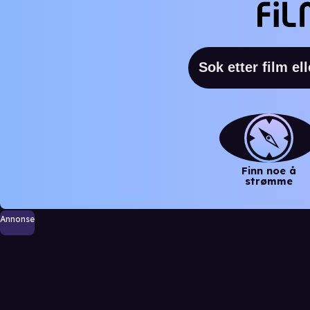
Finn noe å
strømme
Annonse