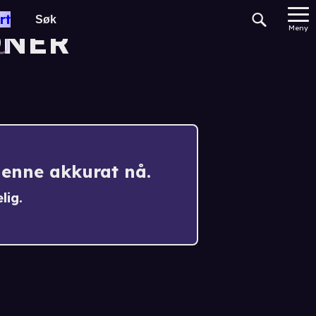
rt
ONER
Meny
denne akkurat nå.
lig.