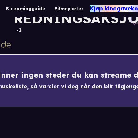
UTROLIGE
Kjøp kinogaveko
Streamingguide
Filmnyheter
REDNINGSAKSJ
-1
finner ingen steder du kan streame 
uskeliste, så varsler vi deg når den blir tilgjenge