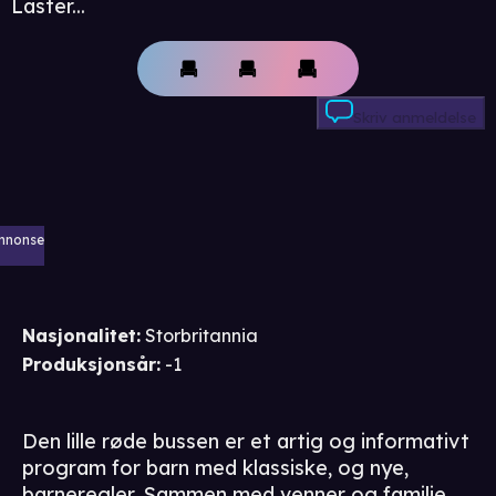
Laster...
Skriv anmeldelse
nnonse
Nasjonalitet
:
Storbritannia
Produksjonsår
:
-1
Den lille røde bussen er et artig og informativt
program for barn med klassiske, og nye,
barneregler. Sammen med venner og familie