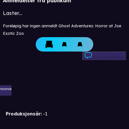
Anmeldelser fra publikum
Laster...
Foreløpig har ingen anmeldt Ghost Adventures: Horror at Joe
Exotic Zoo
Skriv anmeldelse
nnonse
Produksjonsår
:
-1