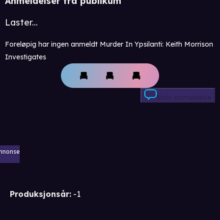
Anmeldelser fra publikum
Laster...
Foreløpig har ingen anmeldt Murder In Ypsilanti: Keith Morrison
Investigates
Skriv anmeldelse
nnonse
Produksjonsår
:
-1