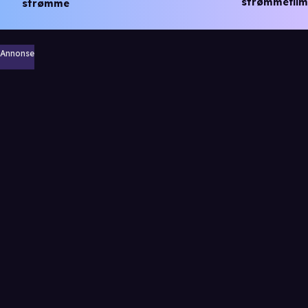
strømmefilm
strømme
Annonse