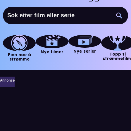
Nye serier
Nye filmer
Topp ti
Finn noe å
strømmefilm
strømme
Annonse