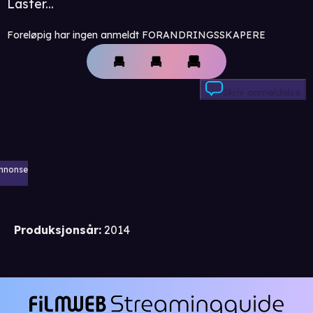
Laster...
Foreløpig har ingen anmeldt FORANDRINGSSKAPERE
Skriv anmeldelse
nnonse
Produksjonsår
:
2014