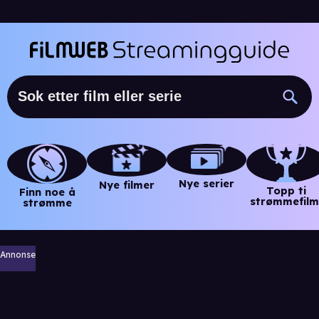
Nye serier
Nye filmer
Topp ti
Finn noe å
strømmefilm
strømme
Annonse