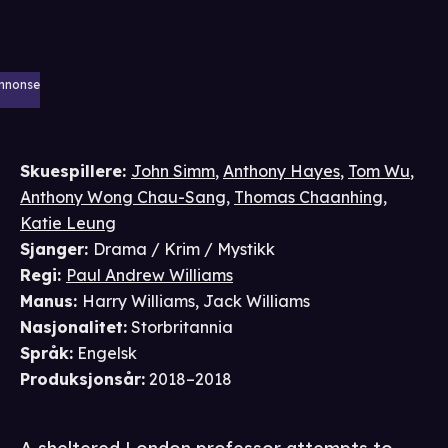
nnonse
Skuespillere
:
John Simm
,
Anthony Hayes
,
Tom Wu
,
Anthony Wong Chau-Sang
,
Thomas Chaanhing
,
Katie Leung
Sjanger
:
Drama / Krim / Mystikk
Regi
:
Paul Andrew Williams
Manus
:
Harry Williams
,
Jack Williams
Nasjonalitet
:
Storbritannia
Språk
:
Engelsk
Produksjonsår
:
2018–2018