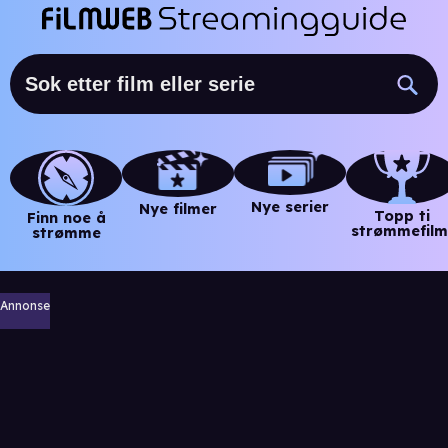
Nye serier
Nye filmer
Topp ti
Finn noe å
strømmefilm
strømme
Annonse