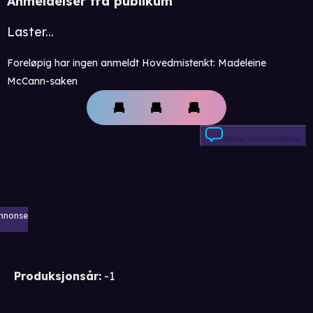
Anmeldelser fra publikum
Laster...
Foreløpig har ingen anmeldt Hovedmistenkt: Madeleine
McCann-saken
Skriv anmeldelse
nnonse
Produksjonsår
:
-1