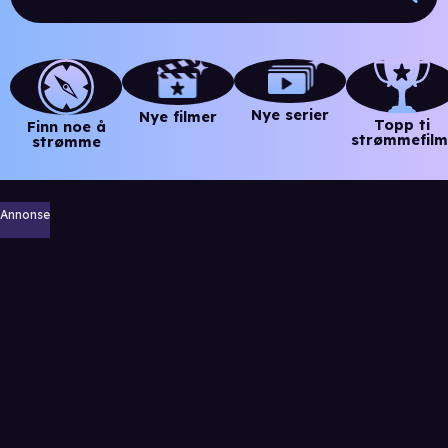
Nye serier
Nye filmer
Topp ti
Finn noe å
strømmefilm
strømme
Annonse