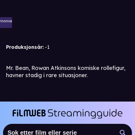
nnonse
Produksjonsår
:
-1
Mr. Bean, Rowan Atkinsons komiske rollefigur,
havner stadig i rare situasjoner.