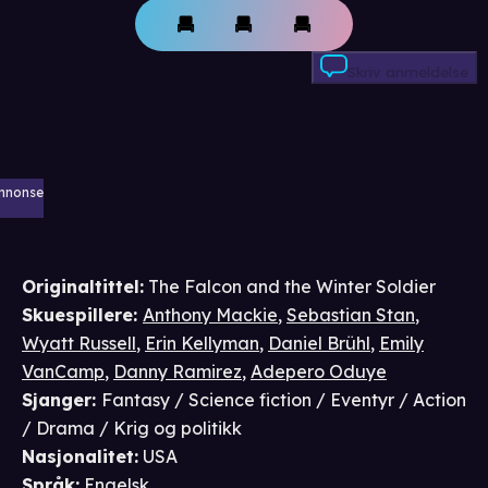
Skriv anmeldelse
nnonse
Originaltittel:
The Falcon and the Winter Soldier
Skuespillere
:
Anthony Mackie
,
Sebastian Stan
,
Wyatt Russell
,
Erin Kellyman
,
Daniel Brühl
,
Emily
VanCamp
,
Danny Ramirez
,
Adepero Oduye
Sjanger
:
Fantasy / Science fiction / Eventyr / Action
/ Drama / Krig og politikk
Nasjonalitet
:
USA
Språk
:
Engelsk