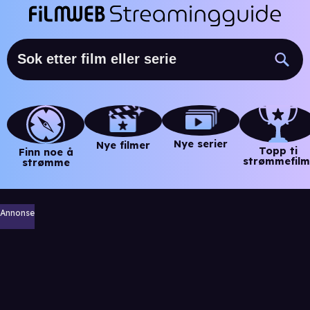
Nye serier
Nye filmer
Topp ti
Finn noe å
strømmefilm
strømme
Annonse