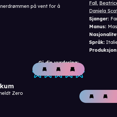
Fall
,
Beatric
stnerdrømmen på vent for å
Daniela Scat
Sjanger
:
Fa
Manus
:
Mas
Nasjonalite
Språk
:
Itali
Produksjon
Gi din vurdering:
ikum
meldt Zero