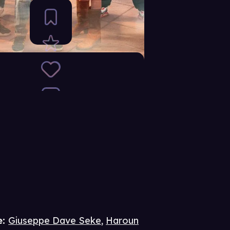
e
:
Giuseppe Dave Seke
,
Haroun