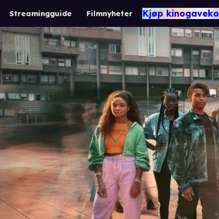
Kjøp kinogaveko
Streamingguide
Filmnyheter