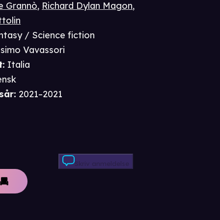
e Grannò
,
Richard Dylan Magon
,
tolin
ntasy / Science fiction
simo Vavassori
t
:
Italia
ensk
sår
:
2021–2021
Skriv anmeldelse