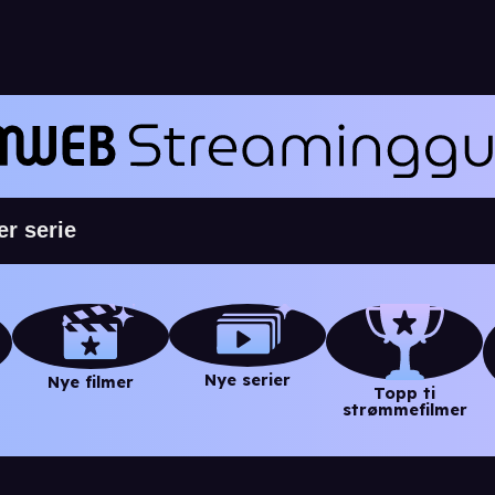
Nye serier
Nye filmer
Topp ti
strømmefilmer