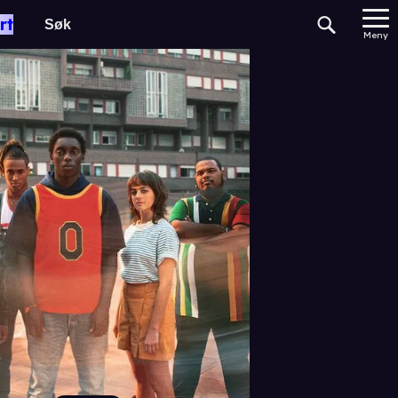
rt
Meny