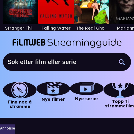
Stranger Things
Falling Water
The Real Ghostbusters
Marian
Nye serier
Nye filmer
Topp ti
Finn noe å
strømmefilm
strømme
Annonse