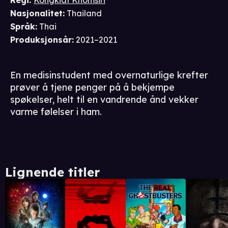
Regi
:
Kongkiat Khomsiri
Nasjonalitet
:
Thailand
Språk
:
Thai
Produksjonsår
:
2021–2021
En medisinstudent med overnaturlige krefter
prøver å tjene penger på å bekjempe
spøkelser, helt til en vandrende ånd vekker
varme følelser i ham.
Lignende titler