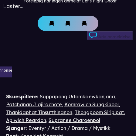
Foreløpig har ingen anmeldt Let's Fight Ghost
Laster...
Skriv anmeldelse
nnonse
Skuespillere
:
Suppapong Udomkaewkanjana
,
Patchanan Jiajirachote
,
Kornrawich Sungkibool
,
Thanidaphat Tinsutthinanon
,
Thongpoom Siripipat
,
Apiwich Reardon
,
Supranee Charoenpol
Sjanger
:
Eventyr / Action / Drama / Mystikk