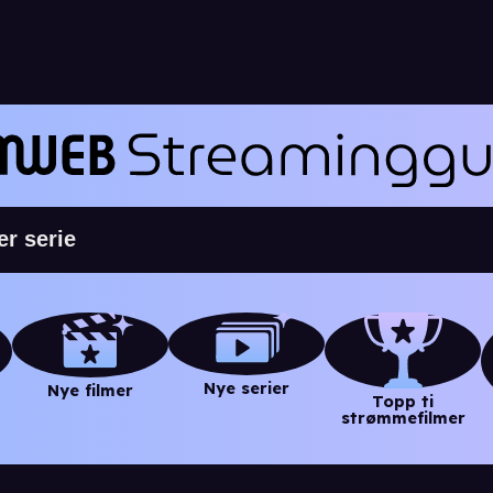
Nye serier
Nye filmer
Topp ti
strømmefilmer