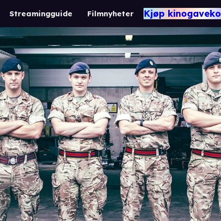
Kjøp kinogaveko
Streamingguide
Filmnyheter