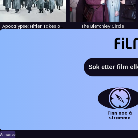
Apocalypse: Hitler Takes on the West
The Bletchley Circle
Finn noe å
strømme
Annonse