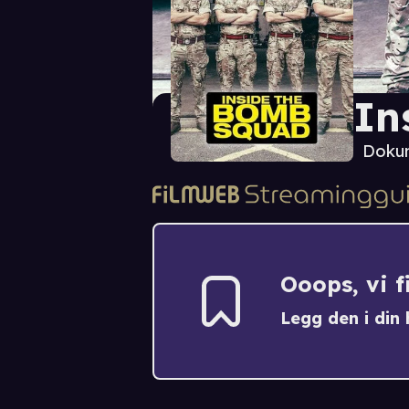
In
Doku
Ooops, vi 
Legg den i din h