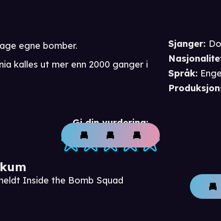
Sjanger
:
Do
 lage egne bomber.
Nasjonalite
nia kalles ut mer enn 2000 ganger i
Språk
:
Enge
Produksjon
Gi din vurdering:
ikum
meldt Inside the Bomb Squad