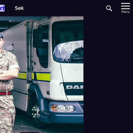
rt
Meny