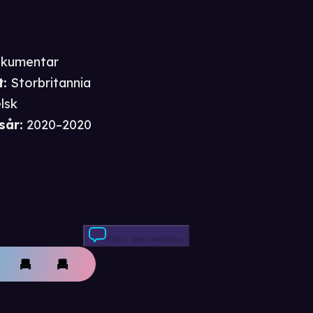
kumentar
t
:
Storbritannia
lsk
sår
:
2020–2020
Skriv anmeldelse