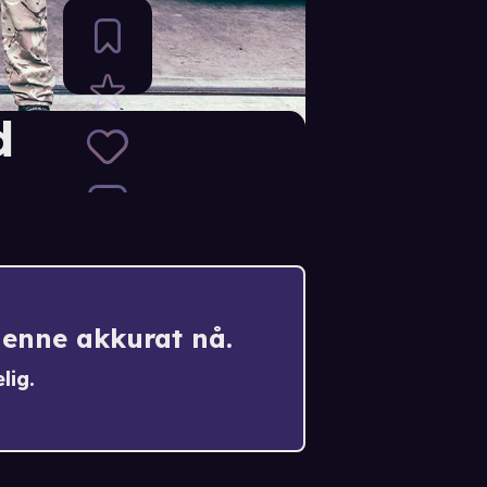
d
denne akkurat nå.
lig.