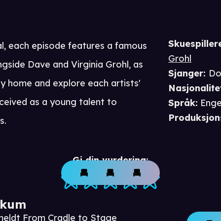
Skuespiller
, each episode features a famous
Grohl
ngside Dave and Virginia Grohl, as
Sjanger
:
Do
y home and explore each artists'
Nasjonalite
ceived as a young talent to
Språk
:
Enge
Produksjon
s.
Gi din vurdering:
ikum
meldt From Cradle to Stage