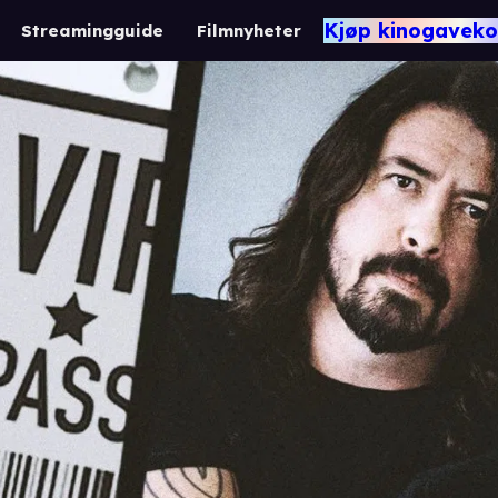
Kjøp kinogaveko
Streamingguide
Filmnyheter