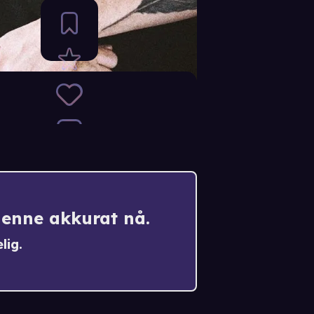
denne akkurat nå.
lig.