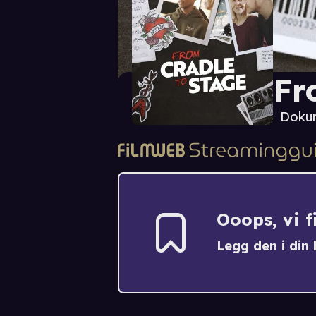
Fr
Doku
Ooops, vi 
Legg den i din h