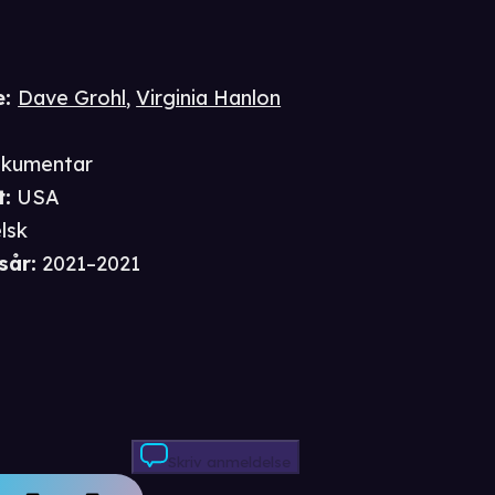
e
:
Dave Grohl
,
Virginia Hanlon
kumentar
t
:
USA
lsk
sår
:
2021–2021
Skriv anmeldelse