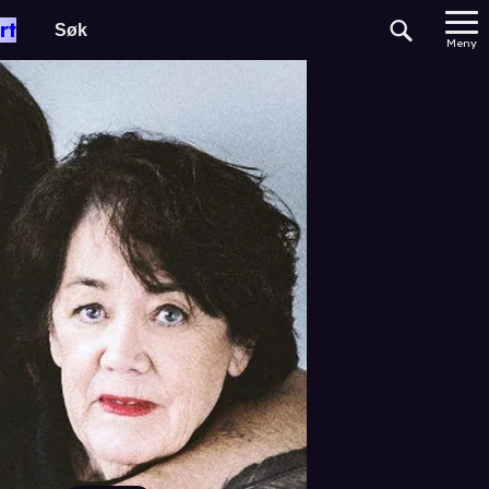
rt
Meny