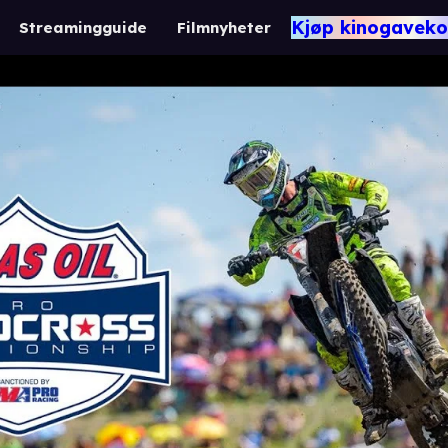
Kjøp kinogaveko
Streamingguide
Filmnyheter