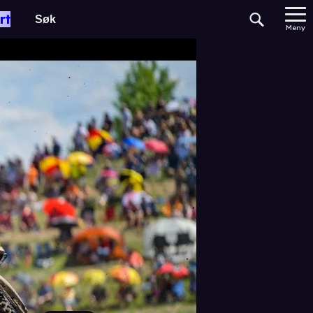
rt
Meny