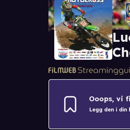
Lu
Ch
Ooops, vi 
Legg den i din h