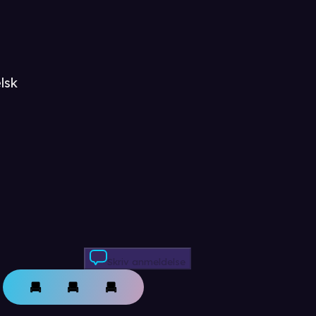
lsk
Skriv anmeldelse