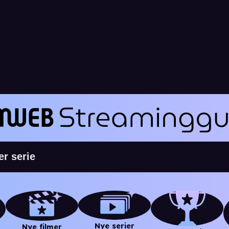
Nye serier
Nye filmer