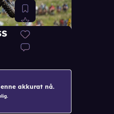
ss
denne akkurat nå.
lig.