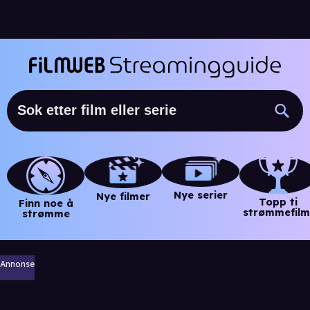
Nye serier
Nye filmer
Topp ti
Finn noe å
strømmefilm
strømme
Annonse