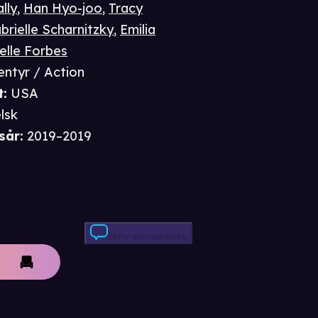
lly
,
Han Hyo-joo
,
Tracy
brielle Scharnitzky
,
Emilia
elle Forbes
entyr / Action
t
:
USA
lsk
sår
:
2019–2019
Skriv anmeldelse