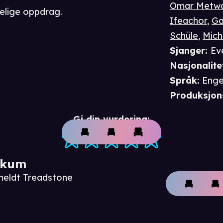
Omar Metwa
elige oppdrag.
Ifeachor
,
Ga
Schüle
,
Mich
Sjanger
:
Ev
Nasjonalite
Språk
:
Enge
Produksjon
Gi din vurdering:
ikum
meldt Treadstone