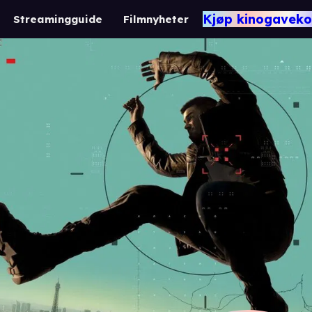
Kjøp kinogaveko
Streamingguide
Filmnyheter