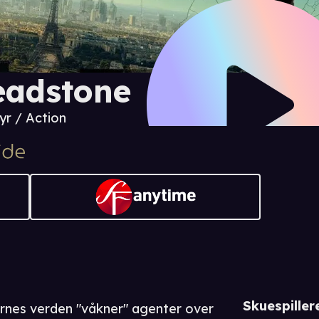
eadstone
yr / Action
Skuespiller
urnes verden "våkner" agenter over