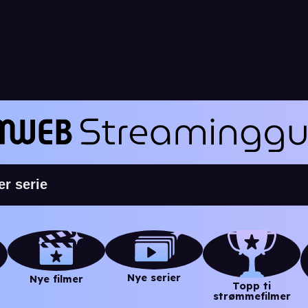
Nye serier
Nye filmer
Topp ti
strømmefilmer