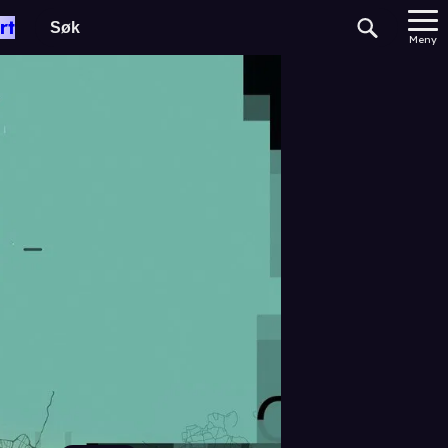
rt
Meny