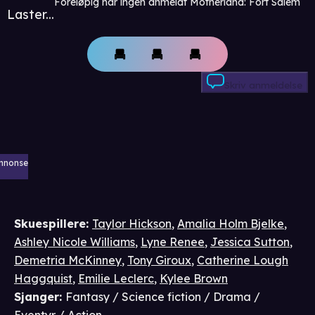
Foreløpig har ingen anmeldt Motherland: Fort Salem
Laster...
Skriv anmeldelse
nnonse
Skuespillere
:
Taylor Hickson
,
Amalia Holm Bjelke
,
Ashley Nicole Williams
,
Lyne Renee
,
Jessica Sutton
,
Demetria McKinney
,
Tony Giroux
,
Catherine Lough
Haggquist
,
Emilie Leclerc
,
Kylee Brown
Sjanger
:
Fantasy / Science fiction / Drama /