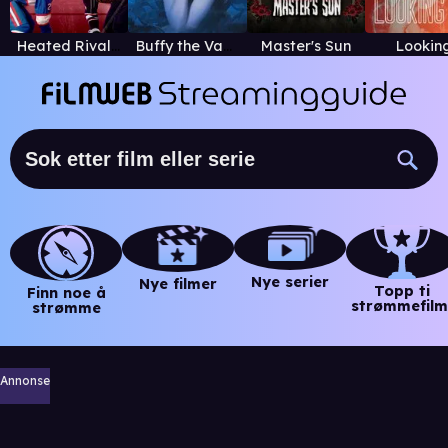
Heated Rivalry
Buffy the Vampire Slayer
Master's Sun
Lookin
Nye serier
Nye filmer
Topp ti
Finn noe å
strømmefilm
strømme
Annonse