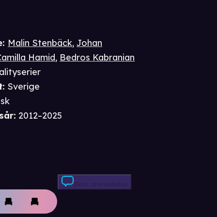
e
:
Malin Stenbäck
,
Johan
Camilla Hamid
,
Bedros Kabranian
alityserier
t
:
Sverige
sk
sår
:
2012–2025
Skriv anmeldelse