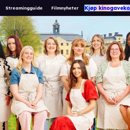
Kjøp kinogaveko
Streamingguide
Filmnyheter