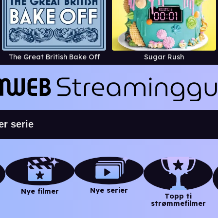
The Great British Bake Off
Sugar Rush
Nye serier
Nye filmer
Topp ti
strømmefilmer