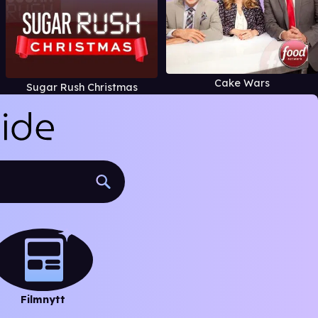
Cake Wars
Sugar Rush Christmas
Filmnytt