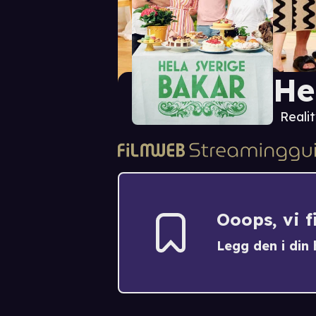
He
Realit
Ooops, vi 
Legg den i din h