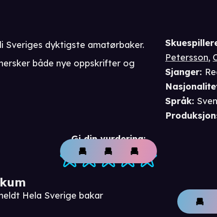
Skuespiller
li Sveriges dyktigste amatørbaker.
Petersson
,
ersker både nye oppskrifter og
Sjanger
:
Re
Nasjonalite
Språk
:
Sven
Produksjon
Gi din vurdering:
ikum
meldt Hela Sverige bakar