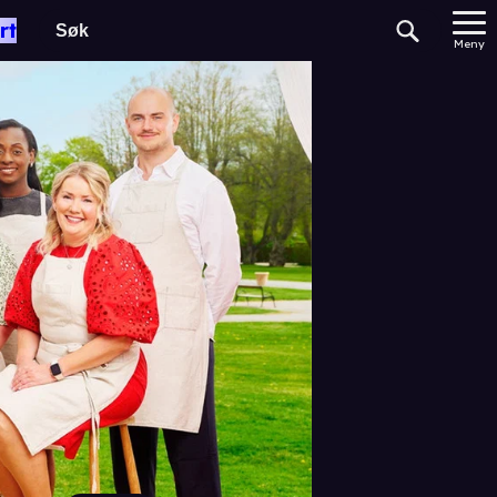
rt
Meny