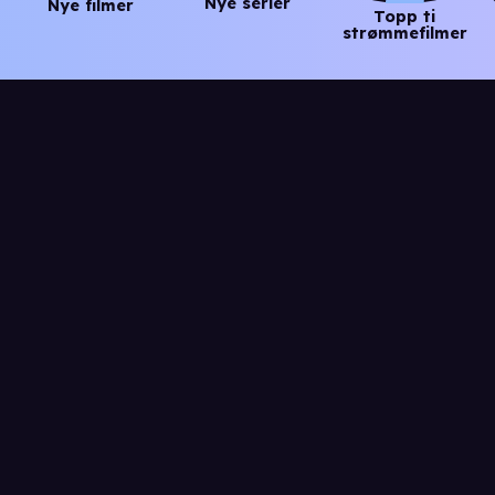
Nye serier
Nye filmer
Topp ti
strømmefilmer