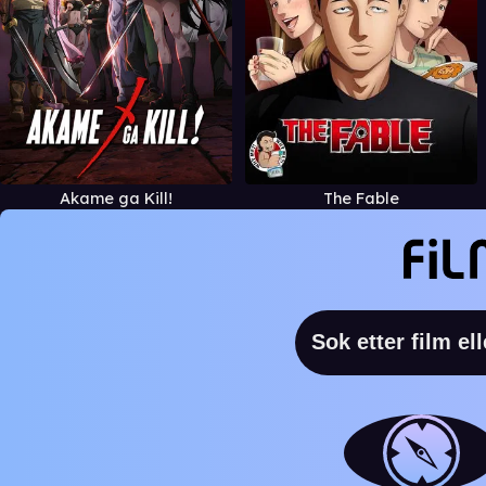
Akame ga Kill!
The Fable