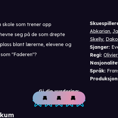
Skuespiller
 skole som trener opp
Abkarian
,
Ja
å hevne seg på de som drepte
Skelly
,
Dakot
n plass blant lærerne, elevene og
Sjanger
:
Ev
 som "Faderen"?
Regi
:
Olivie
Nasjonalite
Språk
:
Fran
Produksjon
Gi din vurdering:
ikum