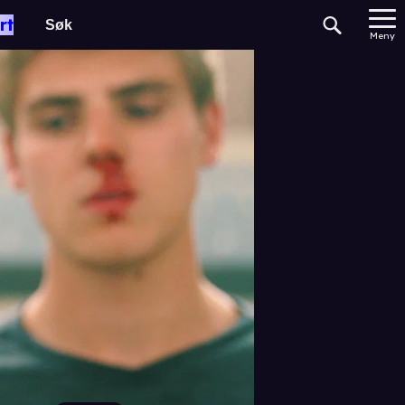
rt
Meny