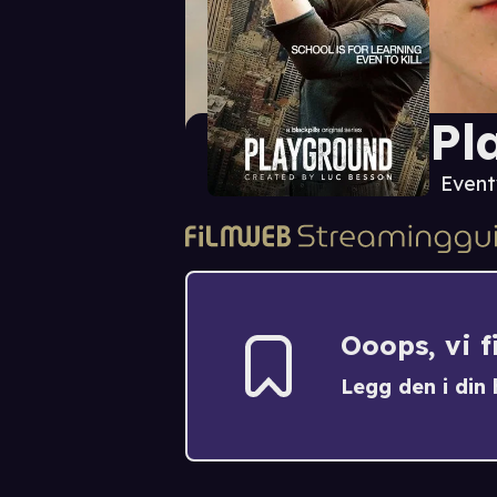
Pl
Event
Ooops, vi 
Legg den i din h