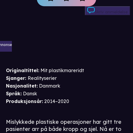
Skriv anmeldelse
nnonse
Originaltittel:
Mit plastikmareridt
Sjanger
:
Realityserier
Nasjonalitet
:
Danmark
Språk
:
Dansk
Produksjonsår
:
2014–2020
Mislykkede plastiske operasjoner har gitt tre
pasienter arr på både kropp og sjel. Nå er to