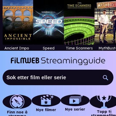
Ancient Impossible
Speed
Time Scanners
MythBust
Nye serier
Nye filmer
Topp ti
Finn noe å
strømmefilm