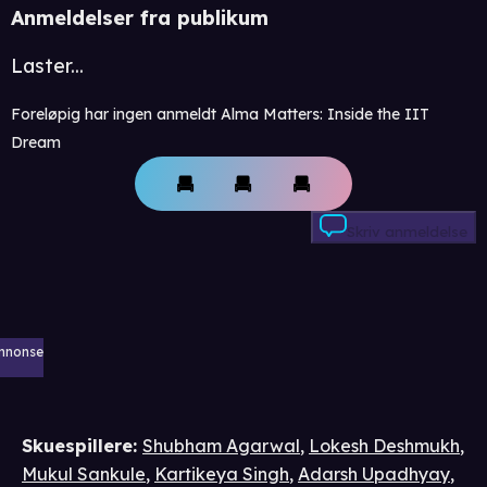
Anmeldelser fra publikum
Laster...
Foreløpig har ingen anmeldt Alma Matters: Inside the IIT
Dream
Skriv anmeldelse
nnonse
Skuespillere
:
Shubham Agarwal
,
Lokesh Deshmukh
,
Mukul Sankule
,
Kartikeya Singh
,
Adarsh Upadhyay
,