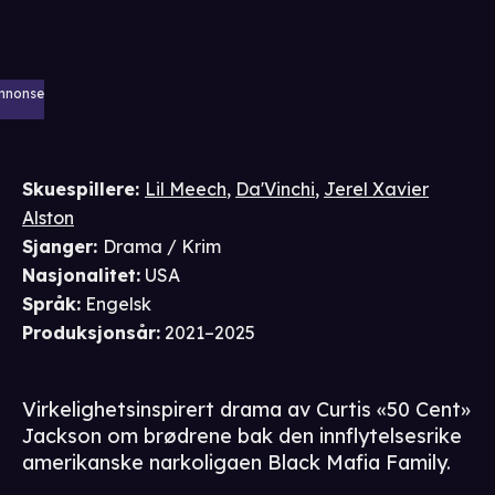
nnonse
Skuespillere
:
Lil Meech
,
Da'Vinchi
,
Jerel Xavier
Alston
Sjanger
:
Drama / Krim
Nasjonalitet
:
USA
Språk
:
Engelsk
Produksjonsår
:
2021–2025
Virkelighetsinspirert drama av Curtis «50 Cent»
Jackson om brødrene bak den innflytelsesrike
amerikanske narkoligaen Black Mafia Family.