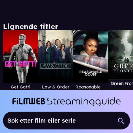
Lignende titler
Green Fron
Get Gotti
Law & Order
Reasonable Doubt