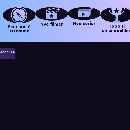
Nye serier
Nye filmer
Topp ti
Finn noe å
strømmefilm
strømme
Annonse