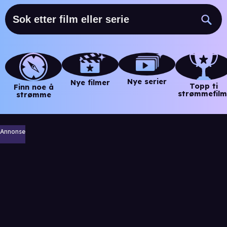
Nye serier
Nye filmer
Topp ti
Finn noe å
strømmefilm
strømme
Annonse