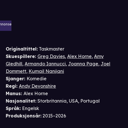
nnonse
Originaltittel:
Taskmaster
Skuespillere
:
Greg Davies
,
Alex Horne
,
Amy
Gledhill
,
Armando Iannucci
,
Joanna Page
,
Joel
Dommett
,
Kumail Nanjiani
Sjanger
:
Komedie
Regi
:
Andy Devonshire
Manus
:
Alex Horne
Nasjonalitet
:
Storbritannia, USA, Portugal
Språk
:
Engelsk
Produksjonsår
:
2015–2026