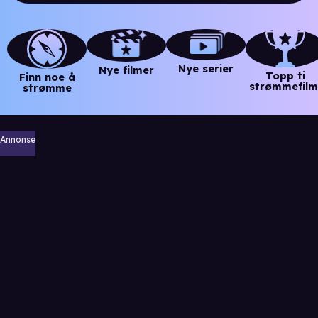
Nye serier
Nye filmer
Topp ti
Finn noe å
strømmefilm
strømme
Annonse