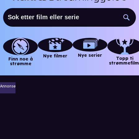
Nye serier
Nye filmer
Topp ti
Finn noe å
strømmefilm
strømme
Annonse