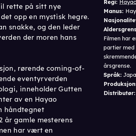
Regi
:
Hayao
l rette på sitt nye
Manus
:
Hay
 det opp en mystisk hegre.
Nasjonalite
kan snakke, og den leder
Aldersgren
l verden der moren hans
Filmen har 
partier med
skremmende 
årsgrense.
sjon, rørende coming-of-
Språk
:
Japa
lende eventyrverden
Produksjon
ologi, inneholder Gutten
Distributør
:
nter av en Hayao
en håndtegnet
82 år gamle mesterens
lmen har vært en