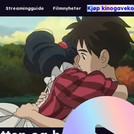
Kjøp kinogaveko
Streamingguide
Filmnyheter