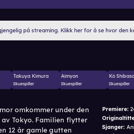
lgjengelig på streaming. Klikk her for å se hvor den 
Takuya Kimura
Aimyon
Kô Shibasa
Skuespiller
Skuespiller
Skuespiller
os mor omkommer under den
Premiere
:
2
Originaltitte
v Tokyo. Familien flytter
Sjanger
:
An
en 12 år gamle gutten