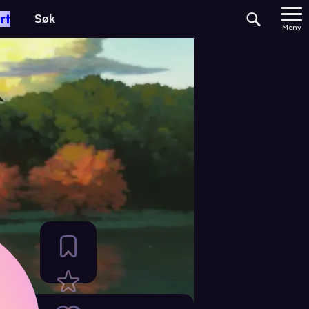
rt
Meny