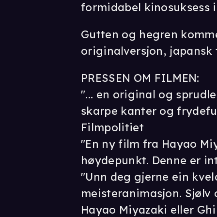
formidabel kinosuksess i
Gutten og hegren komme
originalversjon, japansk 
PRESSEN OM FILMEN:
"... en original og sprudl
skarpe kanter og frydefu
Filmpolitiet
"En ny film fra Hayao Miy
høydepunkt. Denne er in
"Unn deg gjerne ein kve
meisteranimasjon. Sjølv 
Hayao Miyazaki eller Ghi