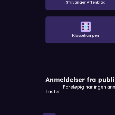
Stavanger Aftenblad
Klassekampen
Anmeldelser fra publ
Foreløpig har ingen an
Laster...