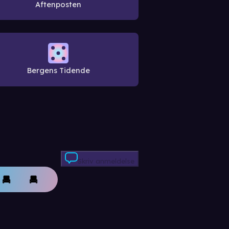
Aftenposten
Bergens Tidende
Skriv anmeldelse