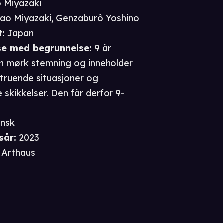
 Miyazaki
ao Miyazaki
,
Genzaburô Yoshino
t
:
Japan
se
med begrunnelse
:
9 år
en mørk stemning og inneholder
 truende situasjoner og
skikkelser. Den får derfor 9-
nsk
sår
:
2023
Arthaus