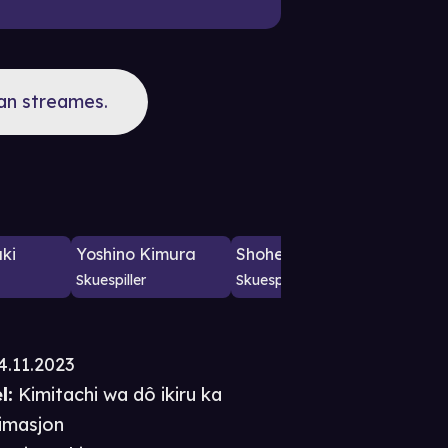
kan streames.
ki
Yoshino Kimura
Shohei Hino
Jun K
Skuespiller
Skuespiller
Skuespil
4.11.2023
l:
Kimitachi wa dô ikiru ka
imasjon