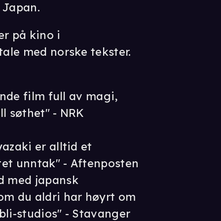
 Japan.
r på kino i
tale med norske tekster.
ende film full av magi,
ll søthet" - NRK
azaki er alltid et
tet unntak" - Aftenposten
ld med japansk
om du aldri har høyrt om
bli-studios" - Stavanger