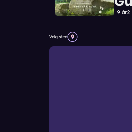
Gu
9 år
2 
Velg sted