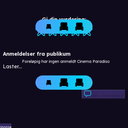
Gi din vurdering:
Anmeldelser fra publikum
Foreløpig har ingen anmeldt Cinema Paradiso
Laster...
Skriv anmeldelse
nnonse