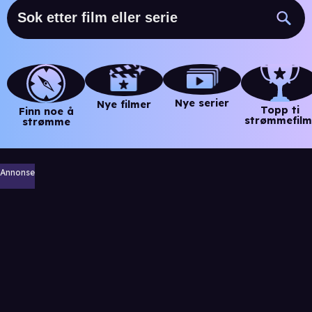
Nye serier
Nye filmer
Topp ti
Finn noe å
strømmefilm
strømme
Annonse