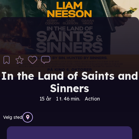
In the Land of Saints and
Sinners
15 år
1 t. 46 min.
Action
Velg sted