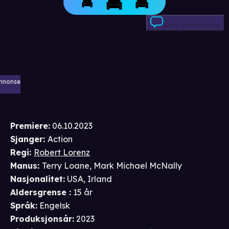
Skriv anmeldelse
nnonse
Premiere
:
06.10.2023
Sjanger
:
Action
Regi
:
Robert Lorenz
Manus
:
Terry Loane
,
Mark Michael McNally
Nasjonalitet
:
USA, Irland
Aldersgrense
:
15 år
Språk
:
Engelsk
Produksjonsår
:
2023