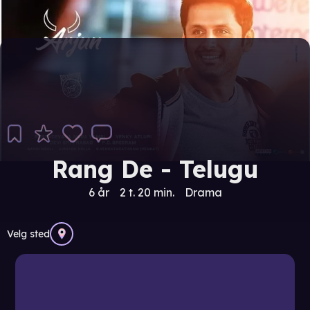
Rang De - Telugu
6 år
2 t. 20 min.
Drama
Velg sted