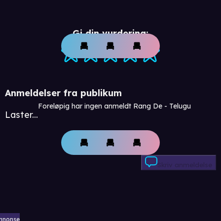
Gi din vurdering:
Anmeldelser fra publikum
Foreløpig har ingen anmeldt Rang De - Telugu
Laster...
Skriv anmeldelse
nnonse