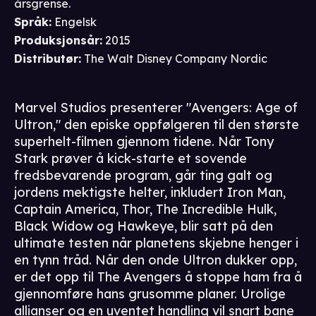
årsgrense.
Språk
:
Engelsk
Produksjonsår
:
2015
Distributør
:
The Walt Disney Company Nordic
Marvel Studios presenterer "Avengers: Age of
Ultron," den episke oppfølgeren til den største
superhelt-filmen gjennom tidene. Når Tony
Stark prøver å kick-starte et sovende
fredsbevarende program, går ting galt og
jordens mektigste helter, inkludert Iron Man,
Captain America, Thor, The Incredible Hulk,
Black Widow og Hawkeye, blir satt på den
ultimate testen når planetens skjebne henger i
en tynn tråd. Når den onde Ultron dukker opp,
er det opp til The Avengers å stoppe ham fra å
gjennomføre hans grusomme planer. Urolige
allianser og en uventet handling vil snart bane