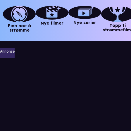
Nye serier
Nye filmer
Topp ti
Finn noe å
strømmefilm
strømme
Annonse