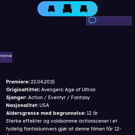
Skriv anmeldelse
nnonse
Premiere
:
22.04.2015
Originaltittel:
Avengers: Age of Ultron
Sjanger
:
Action / Eventyr / Fantasy
Nasjonalitet
:
USA
Aldersgrense
med begrunnelse
:
12 år
Sterke effekter og voldsomme actionscener i et
tydelig fantasiunivers gjør at denne filmen får 12-